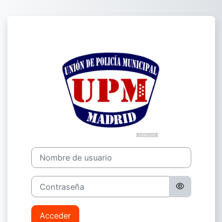
Salta al contenido principal
Entrar a Web d
Nombre de usuario
Contraseña
Acceder